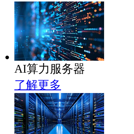
AI算力服务器
了解更多