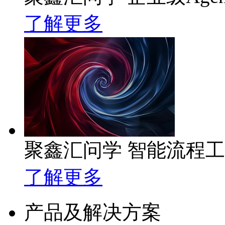
了解更多
聚鑫汇问学 智能流程
了解更多
产品及解决方案