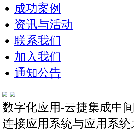
成功案例
资讯与活动
联系我们
加入我们
通知公告
数字化应用-云捷集成中间
连接应用系统与应用系统之间的