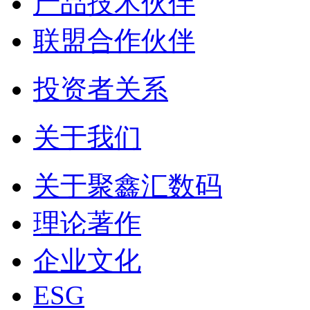
产品技术伙伴
联盟合作伙伴
投资者关系
关于我们
关于聚鑫汇数码
理论著作
企业文化
ESG