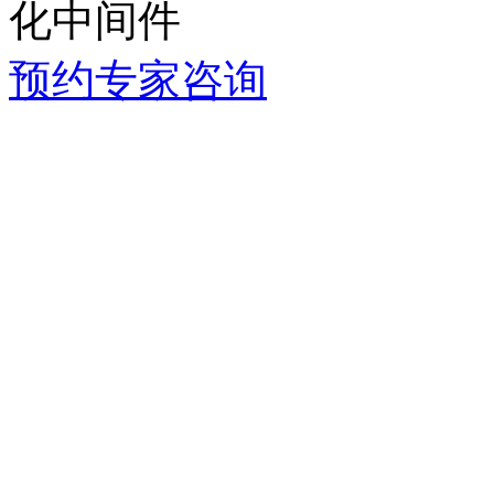
化中间件
预约专家咨询