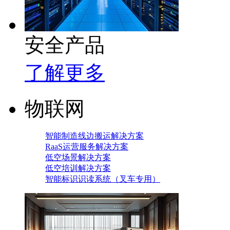
安全产品
了解更多
物联网
智能制造线边搬运解决方案
RaaS运营服务解决方案
低空场景解决方案
低空培训解决方案
智能标识识读系统（叉车专用）