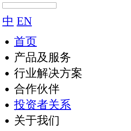
中
EN
首页
产品及服务
行业解决方案
合作伙伴
投资者关系
关于我们