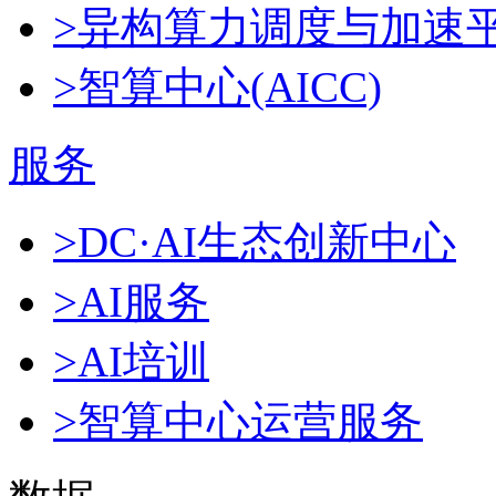
>异构算力调度与加速
>智算中心(AICC)
服务
>DC·AI生态创新中心
>AI服务
>AI培训
>智算中心运营服务