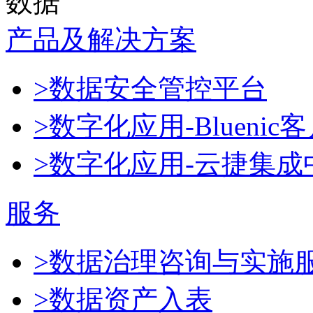
数据
产品及解决方案
>数据安全管控平台
>数字化应用-Blueni
>数字化应用-云捷集成
服务
>数据治理咨询与实施
>数据资产入表