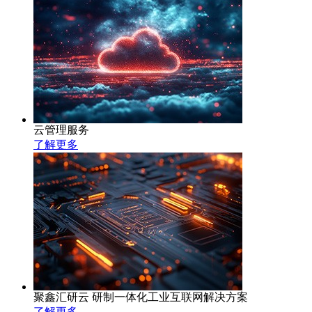
云管理服务
了解更多
聚鑫汇研云 研制一体化工业互联网解决方案
了解更多