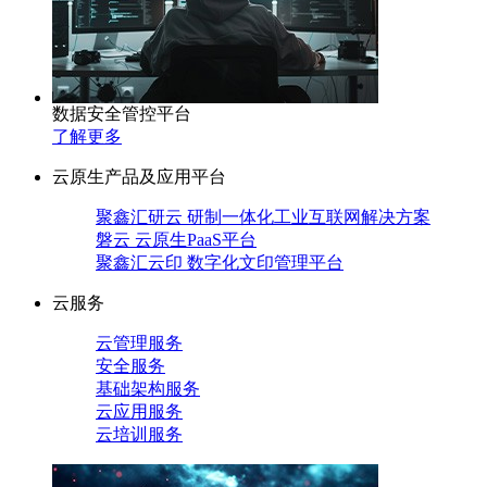
数据安全管控平台
了解更多
云原生产品及应用平台
聚鑫汇研云 研制一体化工业互联网解决方案
磐云 云原生PaaS平台
聚鑫汇云印 数字化文印管理平台
云服务
云管理服务
安全服务
基础架构服务
云应用服务
云培训服务